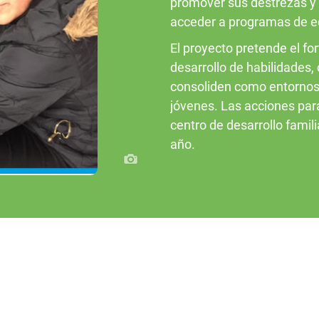
promover sus destrezas y 
acceder a programas de ed
El proyecto pretende el for
desarrollo de habilidades,
consoliden como entornos 
jóvenes. Las acciones para
centro de desarrollo famil
año.