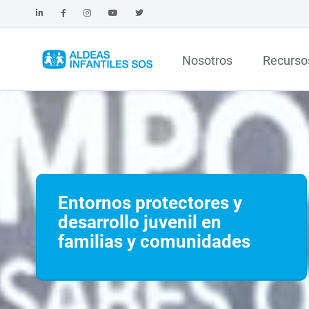
Nosotros
Recurso
Entornos protectores y
desarrollo juvenil en
familias y comunidades