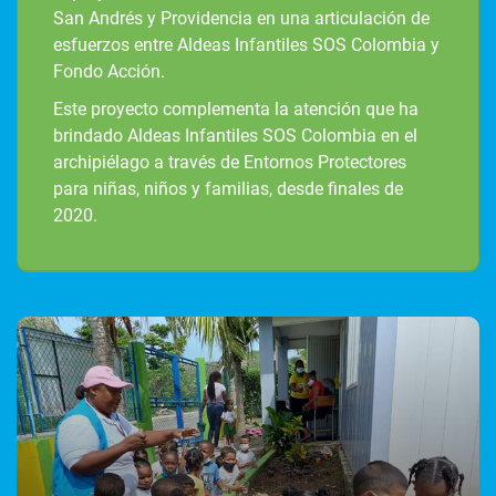
San Andrés y Providencia en una articulación de
esfuerzos entre Aldeas Infantiles SOS Colombia y
Fondo Acción.
Este proyecto complementa la atención que ha
brindado Aldeas Infantiles SOS Colombia en el
archipiélago a través de Entornos Protectores
para niñas, niños y familias, desde finales de
2020.