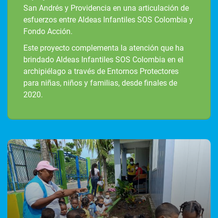
San Andrés y Providencia en una articulación de
esfuerzos entre Aldeas Infantiles SOS Colombia y
Fondo Acción.
Este proyecto complementa la atención que ha
brindado Aldeas Infantiles SOS Colombia en el
archipiélago a través de Entornos Protectores
para niñas, niños y familias, desde finales de
2020.