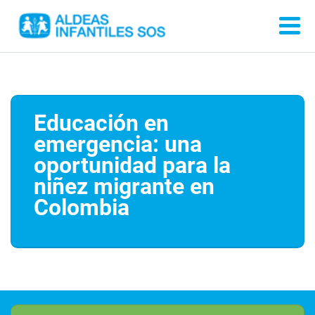
Educación en
emergencia: una
oportunidad para la
niñez migrante en
Colombia