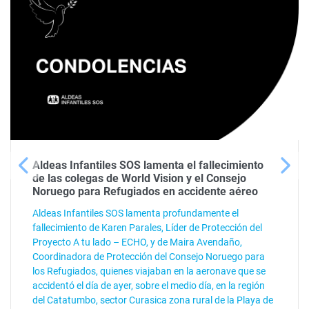
Aldeas Infantiles SOS lamenta el fallecimiento
de las colegas de World Vision y el Consejo
Noruego para Refugiados en accidente aéreo
Aldeas Infantiles SOS lamenta profundamente el
fallecimiento de Karen Parales, Líder de Protección del
Proyecto A tu lado – ECHO, y de Maira Avendaño,
Coordinadora de Protección del Consejo Noruego para
los Refugiados, quienes viajaban en la aeronave que se
accidentó el día de ayer, sobre el medio día, en la región
del Catatumbo, sector Curasica zona rural de la Playa de