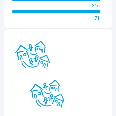
316
71