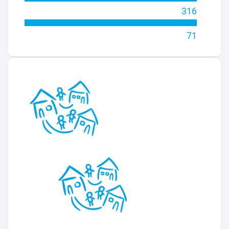
316
71