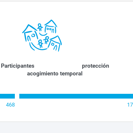
 Participantes protecci
cogimiento tempora
468
17