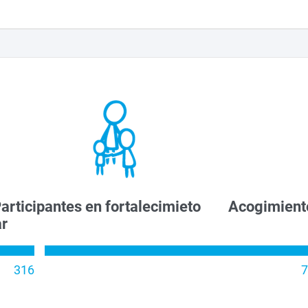
antes en fortalecimieto Acogimient
iar
316
7