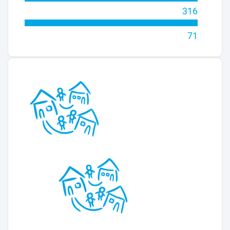
316
71