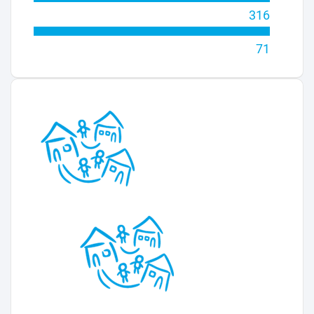
316
71