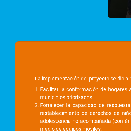
La implementación del proyecto se dio a 
Facilitar la conformación de hogares s
municipios priorizados.
Fortalecer la capacidad de respuesta
restablecimiento de derechos de niñ
adolescencia no acompañada (con énfas
medio de equipos móviles.