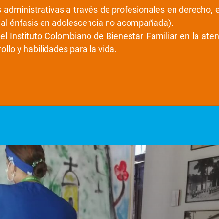
es administrativas a través de profesionales en derecho,
cial énfasis en adolescencia no acompañada).
del Instituto Colombiano de Bienestar Familiar en la a
lo y habilidades para la vida.