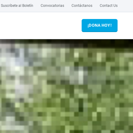
Suscríbete al Boletín
Convocatorias
Contáctanos
Contact Us
¡DONA HOY!