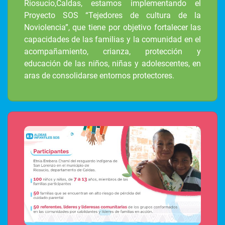
Riosucio,Caldas, estamos implementando el
Proyecto SOS “Tejedores de cultura de la
Noviolencia”, que tiene por objetivo fortalecer las
capacidades de las familias y la comunidad en el
acompañamiento, crianza, protección y
educación de las niños, niñas y adolescentes, en
aras de consolidarse entornos protectores.