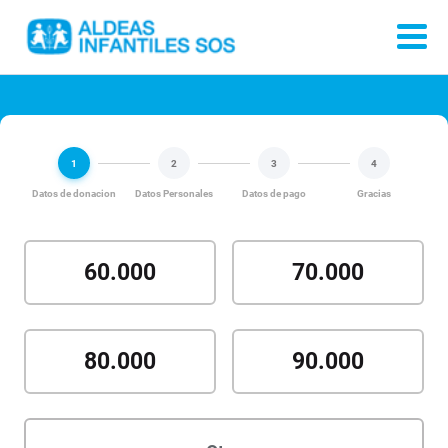
1
2
3
4
Datos de donacion
Datos Personales
Datos de pago
Gracias
60.000
70.000
80.000
90.000