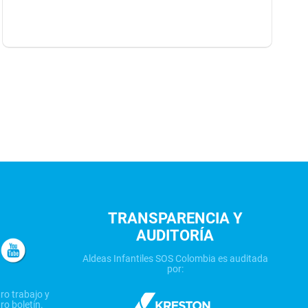
TRANSPARENCIA Y
AUDITORÍA
Aldeas Infantiles SOS Colombia es auditada
por:
ro trabajo y
ro boletín.