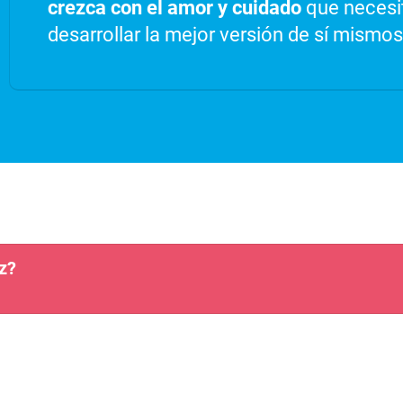
crezca con el amor y cuidado
que necesi
desarrollar la mejor versión de sí mismos
z?