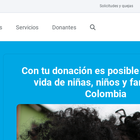
Solicitudes y quejas
s
Servicios
Donantes
Con tu donación es posible
vida de niñas, niños y fa
Colombia