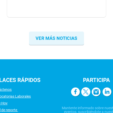
VER MÁS NOTICIAS
LACES
RÁPIDOS
PARTICIPA
áctenos
ocatorias Laborales
e Hoy
Mantente informado sobre nuest
 de reporte
eventos, suscribiéndote a nuest