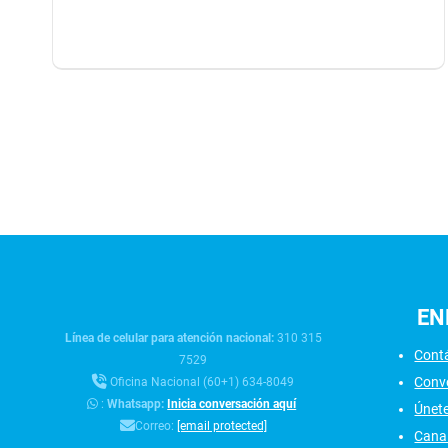
EN
Línea de celular para atención nacional:
310 315
Cont
7529
Conv
Oficina Nacional (60+1) 634-8049
:
Whatsapp:
Inicia conversación aquí
Únet
Correo:
[email protected]
Canal