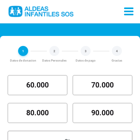
1
2
3
4
Datos de donacion
Datos Personales
Datos de pago
Gracias
60.000
70.000
80.000
90.000