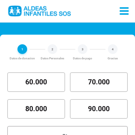
1
2
3
4
Datos de donacion
Datos Personales
Datos de pago
Gracias
60.000
70.000
80.000
90.000