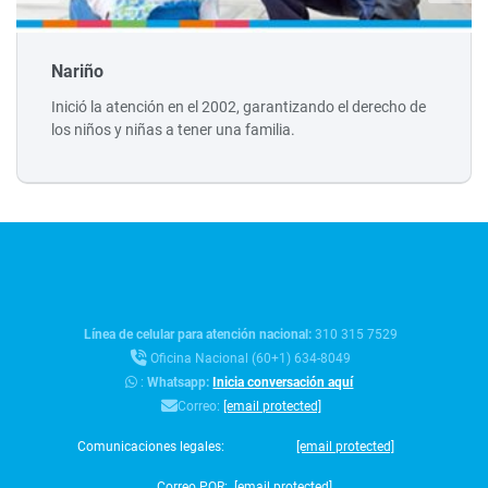
Nariño
Inició la atención en el 2002, garantizando el derecho de
los niños y niñas a tener una familia.
Línea de celular para atención nacional:
310 315 7529
Oficina Nacional (60+1) 634-8049
:
Whatsapp:
Inicia conversación aquí
Correo:
[email protected]
Comunicaciones legales:
[email protected]
Correo PQR:
[email protected]