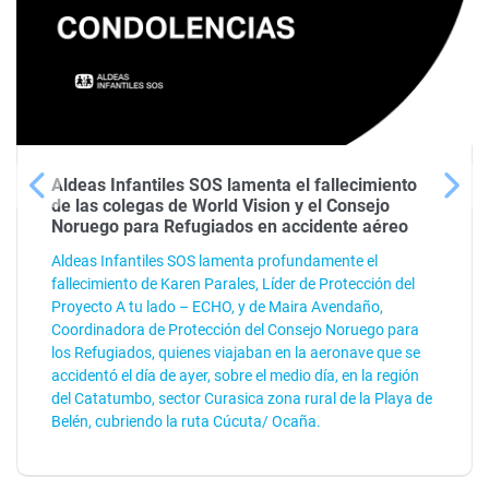
Aldeas Infantiles SOS lamenta el fallecimiento
de las colegas de World Vision y el Consejo
Noruego para Refugiados en accidente aéreo
Aldeas Infantiles SOS lamenta profundamente el
fallecimiento de Karen Parales, Líder de Protección del
Proyecto A tu lado – ECHO, y de Maira Avendaño,
Coordinadora de Protección del Consejo Noruego para
los Refugiados, quienes viajaban en la aeronave que se
accidentó el día de ayer, sobre el medio día, en la región
del Catatumbo, sector Curasica zona rural de la Playa de
Belén, cubriendo la ruta Cúcuta/ Ocaña.