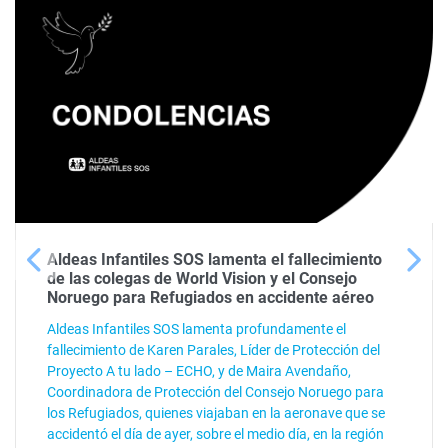
Aldeas Infantiles SOS lamenta el fallecimiento
de las colegas de World Vision y el Consejo
Noruego para Refugiados en accidente aéreo
Aldeas Infantiles SOS lamenta profundamente el
fallecimiento de Karen Parales, Líder de Protección del
Proyecto A tu lado – ECHO, y de Maira Avendaño,
Coordinadora de Protección del Consejo Noruego para
los Refugiados, quienes viajaban en la aeronave que se
accidentó el día de ayer, sobre el medio día, en la región