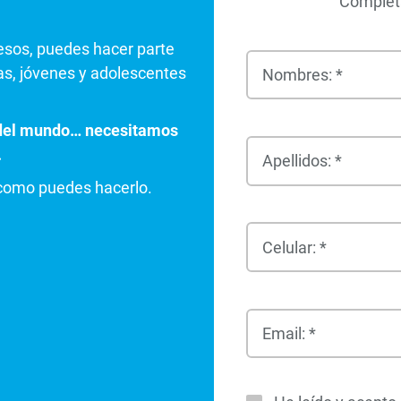
Completa
esos, puedes hacer parte
as, jóvenes y adolescentes
Nombres: *
e del mundo… necesitamos
.
Apellidos: *
 como puedes hacerlo.
Celular: *
Email: *