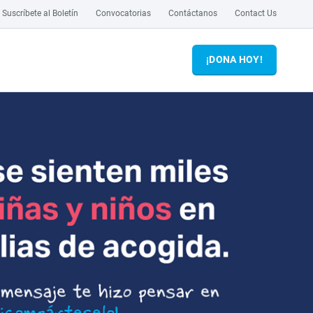
Suscríbete al Boletín
Convocatorias
Contáctanos
Contact Us
¡DONA HOY!