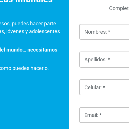
Completa
esos, puedes hacer parte
as, jóvenes y adolescentes
Nombres: *
e del mundo… necesitamos
.
Apellidos: *
 como puedes hacerlo.
Celular: *
Email: *