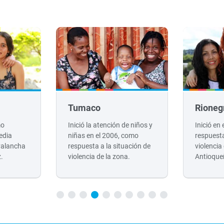
Tumaco
Rioneg
mo
Inició la atención de niños y
Inició en
edia
niñas en el 2006, como
respuesta
valancha
respuesta a la situación de
violencia
z.
violencia de la zona.
Antioque