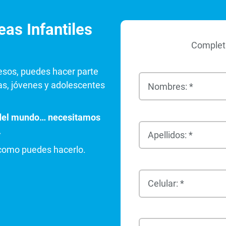
as Infantiles
Completa
esos, puedes hacer parte
as, jóvenes y adolescentes
Nombres: *
e del mundo… necesitamos
.
Apellidos: *
 como puedes hacerlo.
Celular: *