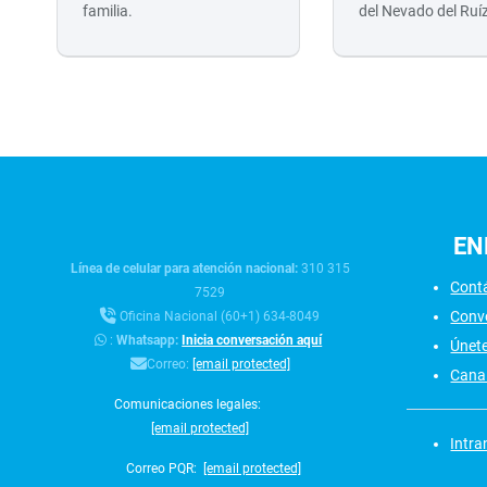
familia.
del Nevado del Ruí
EN
Línea de celular para atención nacional:
310 315
Cont
7529
Conv
Oficina Nacional (60+1) 634-8049
:
Whatsapp:
Inicia conversación aquí
Únet
Correo:
[email protected]
Canal
Comunicaciones legales:
[email protected]
Intra
Correo PQR:
[email protected]