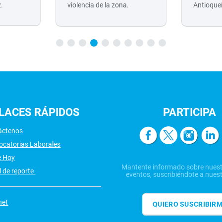
z.
violencia de la zona.
Antioque
LACES
RÁPIDOS
PARTICIPA
áctenos
ocatorias Laborales
e Hoy
Mantente informado sobre nuest
 de reporte
eventos, suscribiéndote a nuest
net
QUIERO SUSCRIBIR