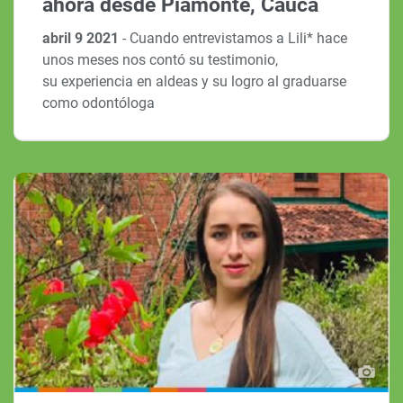
ahora desde Piamonte, Cauca
abril 9 2021
-
Cuando entrevistamos a Lili* hace
unos meses nos contó su testimonio,
su experiencia en aldeas y su logro al graduarse
como odontóloga