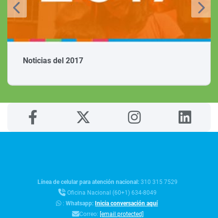
Noticias del 2017
Línea de celular para atención nacional:
310 315 7529
Oficina Nacional (60+1) 634-8049
:
Whatsapp:
Inicia conversación aquí
Correo:
[email protected]