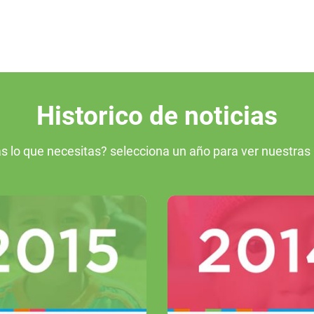
Historico de noticias
s lo que necesitas? selecciona un año para ver nuestras