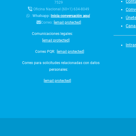
Cont
7529
Conv
Oficina Nacional (60+1) 634-8049
:
Whatsapp:
Inicia conversación aquí
Únet
Correo:
[email protected]
Canal
Comunicaciones legales:
[email protected]
Intra
Correo PQR:
[email protected]
Correo para solicitudes relacionadas con datos
personales:
[email protected]